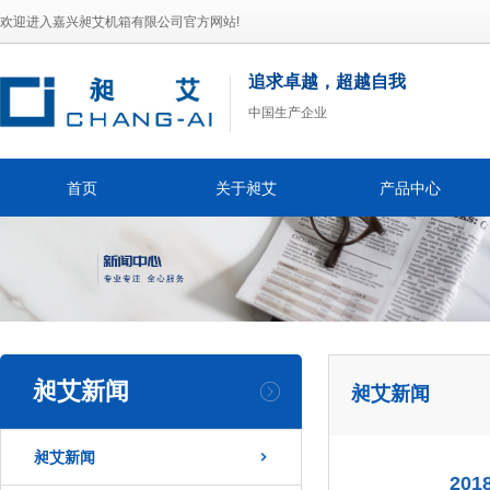
欢迎进入嘉兴昶艾机箱有限公司官方网站!
追求卓越，超越自我
中国生产企业
首页
关于昶艾
产品中心
昶艾新闻
昶艾新闻
昶艾新闻

20